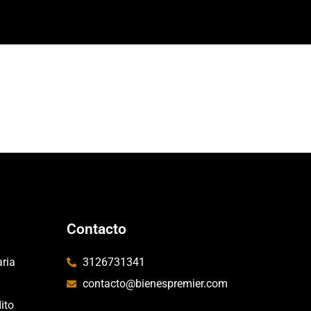
Contacto
aria
3126731341
contacto@bienespremier.com
ito