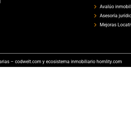
Avalúo inmobil
Asesoría jurídi
Mejoras Locat
arias – codwelt.com
y
ecosistema inmobiliario homlity.com