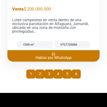
Venta
$ 200.000.000
Lotes campestres en venta dentro de una
exclusiva parcelación en Alfaguara, Jamundí,
ubicada en una zona de montaña con
privilegiadas…
1500 m²
VTLT720066
Hablar por WhatsApp
1
2
3
4
5
6