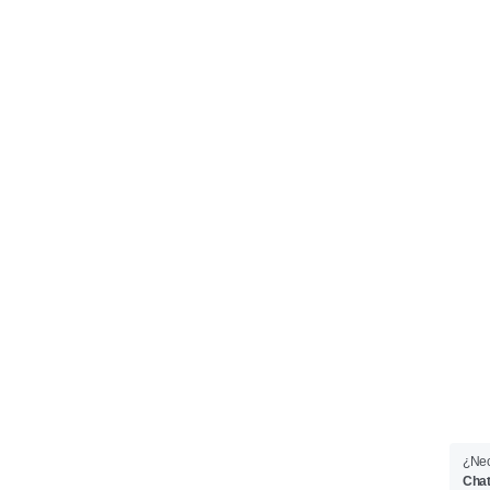
¿Nec
Chat